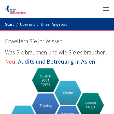
Skip to main content
You are here:
Start
Über uns
Unser Angebot
Erweitern Sie Ihr Wissen
Was Sie brauchen und wie Sie es brauchen.
Neu:
Audits und Betreuung in Asien!